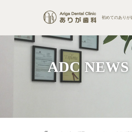
コ
ン
テ
初めてのありが
ン
ツ
へ
ス
キ
ッ
プ
ADC NEWS
Home